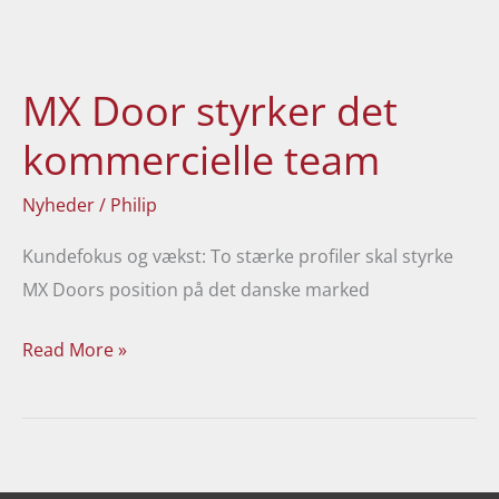
MX
Door
MX Door styrker det
styrker
det
kommercielle team
kommercielle
Nyheder
/
Philip
team
Kundefokus og vækst: To stærke profiler skal styrke
MX Doors position på det danske marked
Read More »