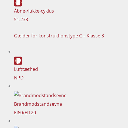
Åbne-/lukke-cyklus
51.238
Gælder for konstruktionstype C – Klasse 3
Lufttæthed
NPD
Brandmodstandsevne
EI60/EI120