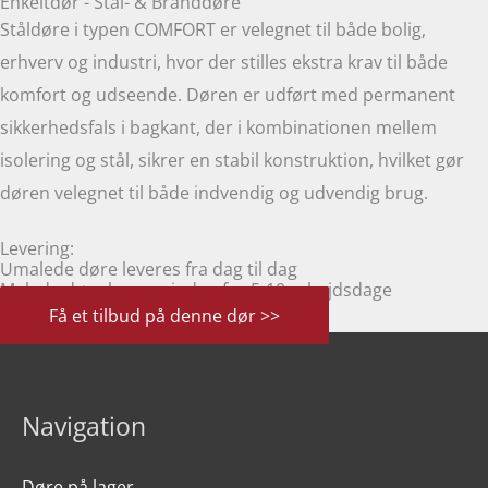
Enkeltdør - Stål- & Branddøre
Ståldøre i typen COMFORT er velegnet til både bolig,
erhverv og industri, hvor der stilles ekstra krav til både
komfort og udseende. Døren er udført med permanent
sikkerhedsfals i bagkant, der i kombinationen mellem
isolering og stål, sikrer en stabil konstruktion, hvilket gør
døren velegnet til både indvendig og udvendig brug.
Levering:
Umalede døre leveres fra dag til dag
Malede døre leveres inden for 5-10 arbejdsdage
Få et tilbud på denne dør >>
Navigation
Døre på lager