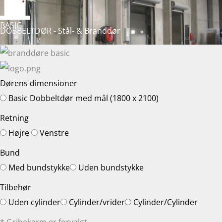
BASIC
DOBBELTDØR - Stål- & Branddør
Dørens dimensioner
Basic Dobbeltdør med mål (1800 x 2100)
Retning
Højre
Venstre
Bund
Med bundstykke
Uden bundstykke
Tilbehør
Uden cylinder
Cylinder/vrider
Cylinder/Cylinder
* Gribekarm er forvalgt