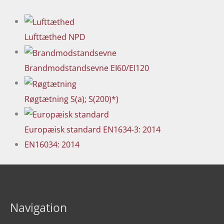
Lufttæthed
NPD
Brandmodstandsevne
EI60/EI120
Røgtætning
S(a); S(200)*)
Europæisk standard
EN1634-3: 2014
EN16034: 2014
Navigation